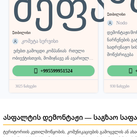
შეფას
თბილისი
Nodo
დემონტაჟი/მო
თბილისი
ნარჩენების გა
კომეტა სერვისი
სადრენაჟო სი
ეძებთ გამოცდი კომპანიას რთული
მოწესრიგება
ობიექტისთვის, მომიჯნავე ან ავარიული
შენობების უსაფრთხო დემონტაჟს სადაც
+995599951524
აუცილებელია მაღალი სიზუსტე და
პროფესიონალური მიდგომა.
3025 ნახვები
930 ნახვები
მრავალწლიანი გამოცდილების მქონე
კომეტას ჯგუფი ახორციელებს
საცხოვრებელი სახლების, კომერციული
და სამრეწველო ობიექტების სრულ და
ასფალტის დემონტაჟი — საგზაო საფა
ნაწილობრივ დემონტაჟს, ბეტონის ჭრას,
კონსტრუქციების დაშლას, ნანგრევების
ტერიტორიის კეთილმოწყობის, კომუნიკაციების გამოცვლის ან ახა
გატანასა და ტერიტორიის