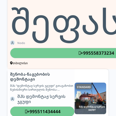
შეფა
Nodo
+995558373234
თბილისი
შენობა-ნაგებობის
დემონტაჟი
შპს “დემონტაჟ სერვის ჯგუფი” გთავაზობთ
STANDARD
ნებისმიერი სირთულის შენობა-
ნაგებობების დაშლას და დემონტაჟს.
შპს დემონტაჟ სერვის
ჩვენი სერვისები მოიცავს: – სრულ
ჯგუფი
დემონტაჟს (სახლები, კორპუსები,
კომერციული ობიექტები); – ნანგრევების
გატანას; – ტერიტორიის სრულ გაწმენდას;
+995511434444
– გყვავს შესაბამისი ტექნიკა და