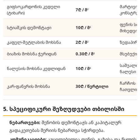
გიფსოკარდონის კედელი
მარტივი
7₾ / მ²
(ტიხარი)
კონსტრუ
ფენის სი
სტიაშკის დემონტაჟი
10₾ / მ²
მიხედვი
კაფელ-მეტლახის მოხსნა
2₾ / მ²
ზედაპირი
ბიაზის მოხსნა ჭერიდან
0.30₾ / მ²
მსუბუქი 
საშუალო 
ნალესის მოხსნა კედლიდან
10₾ / მ²
ნალესი
ჩარჩოს ა
კარ-ფანჯრის მოხსნა
30₾ / წერტილი
ჩათვლი
5. სპეციფიკური შეზღუდვები თბილისში
ნებართვები:
შენობის დემონტაჟს ან კაპიტალურ
გადაკეთებას მერიის ნებართვა სჭირდება.
კომუნიკაციები:
აუცილებელია დენის, გაზისა და წყლის