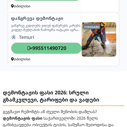
გამოცდილი ბრიგადა; – ფასი
განისაზღვრება ობიექტის დათვალიერების
თბილისი
შემდეგ; ვმუშაობთ სწრაფად, ხარისხიანად
და უსაფრთხოების სრული დაცვით.
დანგრევა დემონტაჟი
ვანგრევ კედლებს ვიღებ ფანჯრებს კარებს
STANDARD
კაფელ-მეტლახის ჩამოყრა იატაკის აყრა
ხვადასხვა ზომის ფორმების ამოღება
Temuri
კედელში ვასრულებ უმოკლეს დროში
მყავს მუშები ნარჩენების გასატანად ფასი
შეთანხმებით ტელ:511 49 07 20თემური
+995511490720
თბილისი
დემონტაჟის ფასი 2026: სრული
გზამკვლევი, ტარიფები და ვადები
გეგმავთ რემონტს ან ძველი შენობის დაშლას?
დემონტაჟის ფასი
საქართველოში 2026 წელს
განსხვავდება ობიექტის ტიპის, სამუშაო მეთოდისა და