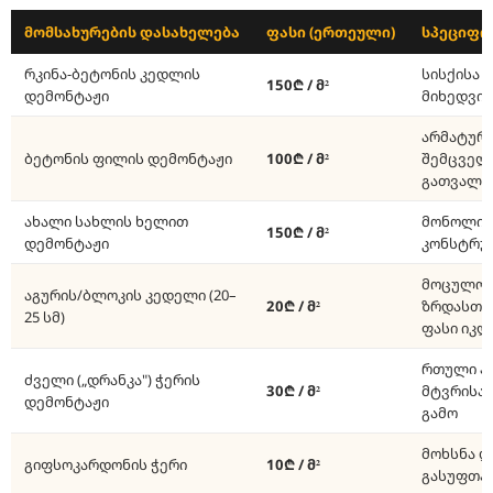
მომსახურების დასახელება
ფასი (ერთეული)
სპეციფიკ
რკინა-ბეტონის კედლის
სისქისა 
150₾ / მ²
დემონტაჟი
მიხედვი
არმატურ
ბეტონის ფილის დემონტაჟი
100₾ / მ²
შემცველ
გათვალი
ახალი სახლის ხელით
მონოლი
150₾ / მ²
დემონტაჟი
კონსტრუ
მოცულობ
აგურის/ბლოკის კედელი (20–
20₾ / მ²
ზრდასთა
25 სმ)
ფასი იკლ
რთული პ
ძველი („დრანკა") ჭერის
30₾ / მ²
მტვრისა 
დემონტაჟი
გამო
მოხსნა დ
გიფსოკარდონის ჭერი
10₾ / მ²
გასუფთა