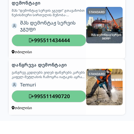
დემონტაჟი
შპს “დემონტაჟ სერვის ჯგუფი” გთავაზობთ
STANDARD
ნებისმიერი სირთულის შენობა-
ნაგებობების დაშლას და დემონტაჟს.
შპს დემონტაჟ სერვის
ჩვენი სერვისები მოიცავს: – სრულ
ჯგუფი
დემონტაჟს (სახლები, კორპუსები,
კომერციული ობიექტები); – ნანგრევების
გატანას; – ტერიტორიის სრულ გაწმენდას;
+995511434444
– გყვავს შესაბამისი ტექნიკა და
გამოცდილი ბრიგადა; – ფასი
განისაზღვრება ობიექტის დათვალიერების
თბილისი
შემდეგ; ვმუშაობთ სწრაფად, ხარისხიანად
და უსაფრთხოების სრული დაცვით.
დანგრევა დემონტაჟი
ვანგრევ კედლებს ვიღებ ფანჯრებს კარებს
STANDARD
კაფელ-მეტლახის ჩამოყრა იატაკის აყრა
ხვადასხვა ზომის ფორმების ამოღება
Temuri
კედელში ვასრულებ უმოკლეს დროში
მყავს მუშები ნარჩენების გასატანად ფასი
შეთანხმებით ტელ:511 49 07 20თემური
+995511490720
თბილისი