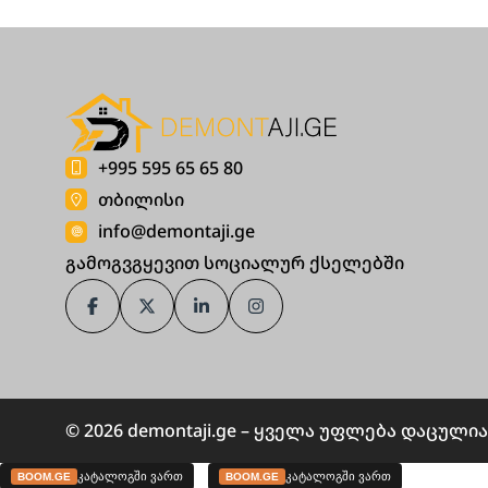
ზუსტ გათვლებს. კომპანია
+995 595 65 65 80
demontaji.ge გთავაზობთ
თბილისი
მიწის სამუშაოების სრულ
info@demontaji.ge
სპექტრს, რაც მოიცავს
გამოგვგყევით სოციალურ ქსელებში
ზედაპირის გასწორებას,
ფერდობების ფორმირებასა
და საძირკვლისთვის საჭირო
სიღრმეების მომზადებას
თანამედროვე
© 2026 demontaji.ge – ყველა უფლება დაცულია
სტანდარტების დაცვით.
მიწის მოჭრის ძირითადი
კატალოგში ვართ
კატალოგში ვართ
BOOM.GE
BOOM.GE
მეთოდები და ტექნოლოგია
[…]