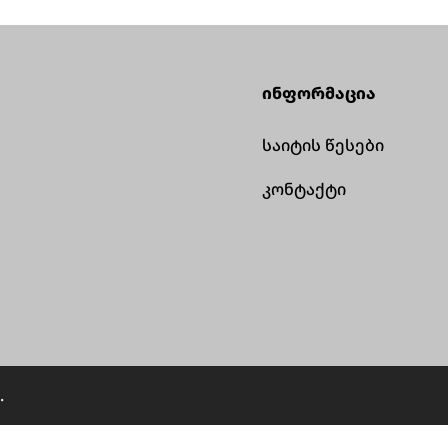
უეცარი ჩ
საიტის წესები
საღებავი, შპალერი)
საფრთხე
ხარისხიანად დატანას.
კონტაქტი
მომუშავე
demontaji.ge გთავაზობთ
მიმდება
კედლებისა და ჭერის
კომუნიკა
გაწმენდას ძველი
demontaji
ნალესისგან სწრაფად,
სპეციალ
სუფთად და
და სახი
პროფესიონალურად. როდის
დაშლაზე,
არის აუცილებელი ძველი
.
პრიორიტ
ნალესის დემონტაჟი? ბევრს
საერთაშ
ჰგონია, რომ ძველ […]
სტანდარტ
ავარიულ
დემონტა
განსხვავ
[…]