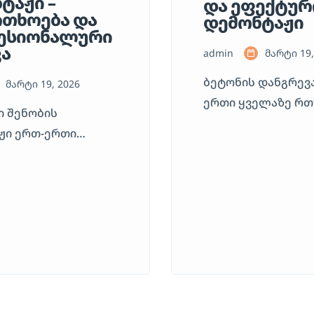
ტაჟი –
და ეფექტურ
თხოება და
დემონტაჟი
ესიონალური
ა
admin
მარტი 19,
ბეტონის დანგრევ
მარტი 19, 2026
ერთი ყველაზე რთ
ი შენობის
შრომატევადი პრო
ჟი ერთ-ერთი
სამშენებლო სექტ
 რთული და
ბეტონი თავისი ბუ
ისმგებლო პროცესია
უაღრესად მტკიცე 
ბლო-სადემონტაჟო
ხოლო როდესაც ი
. როდესაც
არმირებულია ლი
 დაკარგავს
კონსტრუქციით, მ
ას, ნებისმიერმა
სპეციალიზებული
მა ქმედებამ
აღჭურვილობის გა
 გამოიწვიოს მისი
პრაქტიკულად