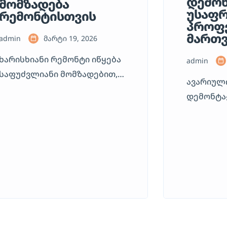
დემონ
მომზადება
უსაფრ
რემონტისთვის
პროფ
მართვ
admin
მარტი 19, 2026
ხარისხიანი რემონტი იწყება
admin
საფუძვლიანი მომზადებით,
ავარიულ
სადაც ნალესის მოხსნა ერთ-
დემონტა
ერთი უმნიშვნელოვანესი
ყველაზე
პროცესია. ხშირად, ძველი
საპასუხ
ნალესი დროთა
სამშენე
განმავლობაში კარგავს
სფეროში
სიმტკიცეს, იბზარება ან
ნაგებობა
სცილდება საფუძველს, რაც
მდგრადობ
შეუძლებელს ხდის ახალი
არასწორ
ინფორმაცია
მოსაპირკეთებელი
შესაძლოა
მასალების (შპაკლი,